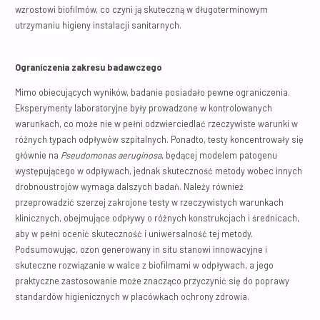
wzrostowi biofilmów, co czyni ją skuteczną w długoterminowym
utrzymaniu higieny instalacji sanitarnych.
Ograniczenia zakresu badawczego
Mimo obiecujących wyników, badanie posiadało pewne ograniczenia.
Eksperymenty laboratoryjne były prowadzone w kontrolowanych
warunkach, co może nie w pełni odzwierciedlać rzeczywiste warunki w
różnych typach odpływów szpitalnych. Ponadto, testy koncentrowały się
głównie na
Pseudomonas aeruginosa
, będącej modelem patogenu
występującego w odpływach, jednak skuteczność metody wobec innych
drobnoustrojów wymaga dalszych badań. Należy również
przeprowadzić szerzej zakrojone testy w rzeczywistych warunkach
klinicznych, obejmujące odpływy o różnych konstrukcjach i średnicach,
aby w pełni ocenić skuteczność i uniwersalność tej metody.
Podsumowując, ozon generowany in situ stanowi innowacyjne i
skuteczne rozwiązanie w walce z biofilmami w odpływach, a jego
praktyczne zastosowanie może znacząco przyczynić się do poprawy
standardów higienicznych w placówkach ochrony zdrowia.