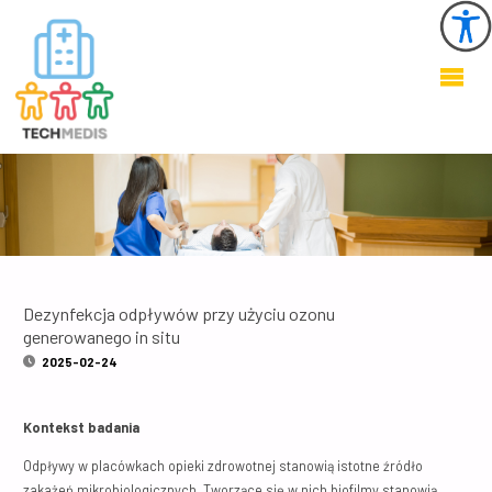
KSZTAŁTOWANIE
ZDROWEGO I
BEZPIECZNEGO
ŚRODOWISKA W
OBIEKTACH
OCHRONY
ZDROWIA
Dezynfekcja odpływów przy użyciu ozonu
generowanego in situ
2025-02-24
Kontekst badania
Odpływy w placówkach opieki zdrowotnej stanowią istotne źródło
zakażeń mikrobiologicznych. Tworzące się w nich biofilmy stanowią