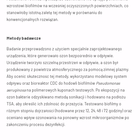
wzrostowi biofilmów na wcześniej oczyszczonych powierzchniach, co
stanowiłoby istotną zaletę tej metody w porównaniu do
konwencjonalnych rozwiązań.
Metody badawcze
Badanie przeprowadzono z użyciem specjalnie zaprojektowanego
urządzenia, które generowało ozon bezpośrednio w odpływie.
Urządzenie tworzyło szczelną przestrzeń w odpływie, a ozon był
produkowany z powietrza atmosferycznego za pomocą zimnej plazmy.
Aby ocenić skuteczność tej metody, wykorzystano modelowy system
odpływu oraz bioreaktor CDC do hodowli biofilmów
Pseudomonas
aeruginosa
na polimerowych kuponach testowych. Po ekspozycji na
ozon bakterie odzyskiwano metodą sonikacji i hodowano na podłożu
TSA, aby określić ich zdolność do przeżycia. Testowano biofilmy o
różnym stopniu dojrzałości (hodowane przez 12, 24, 48 i 72 godziny) oraz
oceniano wpływ ozonowania na ponowny wzrost mikroorganizmów po
zakończeniu procesu dezynfekcji.