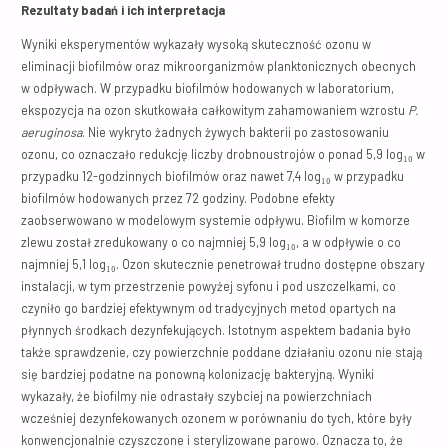
Rezultaty badań i ich interpretacja
Wyniki eksperymentów wykazały wysoką skuteczność ozonu w
eliminacji biofilmów oraz mikroorganizmów planktonicznych obecnych
w odpływach. W przypadku biofilmów hodowanych w laboratorium,
ekspozycja na ozon skutkowała całkowitym zahamowaniem wzrostu
P.
aeruginosa
. Nie wykryto żadnych żywych bakterii po zastosowaniu
ozonu, co oznaczało redukcję liczby drobnoustrojów o ponad 5,9 log₁₀ w
przypadku 12-godzinnych biofilmów oraz nawet 7,4 log₁₀ w przypadku
biofilmów hodowanych przez 72 godziny. Podobne efekty
zaobserwowano w modelowym systemie odpływu. Biofilm w komorze
zlewu został zredukowany o co najmniej 5,9 log₁₀, a w odpływie o co
najmniej 5,1 log₁₀. Ozon skutecznie penetrował trudno dostępne obszary
instalacji, w tym przestrzenie powyżej syfonu i pod uszczelkami, co
czyniło go bardziej efektywnym od tradycyjnych metod opartych na
płynnych środkach dezynfekujących. Istotnym aspektem badania było
także sprawdzenie, czy powierzchnie poddane działaniu ozonu nie stają
się bardziej podatne na ponowną kolonizację bakteryjną. Wyniki
wykazały, że biofilmy nie odrastały szybciej na powierzchniach
wcześniej dezynfekowanych ozonem w porównaniu do tych, które były
konwencjonalnie czyszczone i sterylizowane parowo. Oznacza to, że