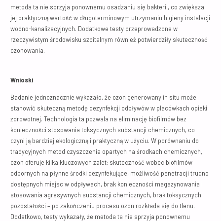
metoda ta nie sprzyja ponownemu osadzaniu się bakterii, co zwiększa
jej praktyczną wartość w długoterminowym utrzymaniu higieny instalacji
wodno-kanalizacyjnych. Dodatkowe testy przeprowadzone w
rzeczywistym środowisku szpitalnym również potwierdziły skuteczność
ozonowania.
Wnioski
Badanie jednoznacznie wykazało, że ozon generowany in situ może
stanowić skuteczną metodę dezynfekcji odpływów w placówkach opieki
zdrowotnej. Technologia ta pozwala na eliminację biofilmów bez
konieczności stosowania toksycznych substancji chemicznych, co
czyni ją bardziej ekologiczną i praktyczną w użyciu. W porównaniu do
tradycyjnych metod czyszczenia opartych na środkach chemicznych,
ozon oferuje kilka kluczowych zalet: skuteczność wobec biofilmów
odpornych na płynne środki dezynfekujące, możliwość penetracji trudno
dostępnych miejsc w odpływach, brak konieczności magazynowania i
stosowania agresywnych substancji chemicznych, brak toksycznych
pozostałości – po zakończeniu procesu ozon rozkłada się do tlenu.
Dodatkowo, testy wykazały, że metoda ta nie sprzyja ponownemu