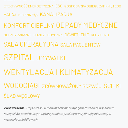
ESG
EFEKTYWNOŚĆ ENERGETYCZNA
GOSPODARKA OBIEGU ZAMKNIĘTEGO
KANALIZACJA
HAŁAS
HIGIENA RĄK
ODPADY MEDYCZNE
KOMFORT CIEPLNY
OŚWIETLENIE
ODPADY ZAKAŹNE
ODZIEŻ MEDYCZNA
RECYKLING
SALA OPERACYJNA
SALA PACJENTÓW
SZPITAL
UMYWALKI
WENTYLACJA I KLIMATYZACJA
WODOCIĄGI
ŚCIEKI
ZRÓWNOWAŻONY ROZWÓJ
ŚLAD WĘGLOWY
Zastrzeżenie:
Część treści w "nowinkach" może być generowana ze wsparciem
narzędzi AI; przed dalszym wykorzystaniem prosimy o weryfikację informacji w
materiałach źródłowych.