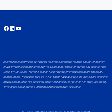
Facebook
LinkedIn
YouTube
Zastrzeżenie: Informacje zawarte na tej stronie internetowej mają charakter ogólny i
służą wyłącznie celom informacyjnym. Dokładamy wszelkich starań, aby publikowane
treści były aktualne i rzetelne, jednak nie gwarantujemy ich pełnej poprawności ani
kompletności - mogą pojawiać się wyniki badań lub publikacje, do których nie mieliśmy
możliwości dotrzeć. Nie ponosimy odpowiedzialności za jakiekolwiek straty lub szkody
wynikające z korzystania z informacji zamieszczonych na stronie.
©Polskie Zrzeszenie Inżynierów i Techników Sanitarnych