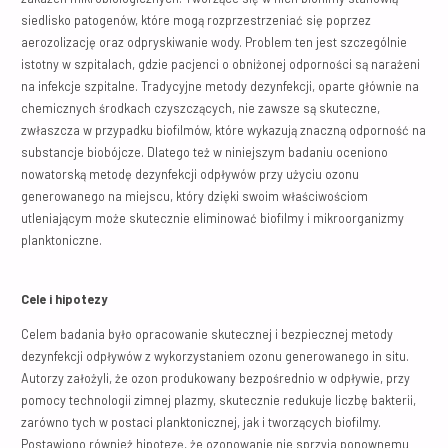
siedlisko patogenów, które mogą rozprzestrzeniać się poprzez
aerozolizację oraz odpryskiwanie wody. Problem ten jest szczególnie
istotny w szpitalach, gdzie pacjenci o obniżonej odporności są narażeni
na infekcje szpitalne. Tradycyjne metody dezynfekcji, oparte głównie na
chemicznych środkach czyszczących, nie zawsze są skuteczne,
zwłaszcza w przypadku biofilmów, które wykazują znaczną odporność na
substancje biobójcze. Dlatego też w niniejszym badaniu oceniono
nowatorską metodę dezynfekcji odpływów przy użyciu ozonu
generowanego na miejscu, który dzięki swoim właściwościom
utleniającym może skutecznie eliminować biofilmy i mikroorganizmy
planktoniczne.
Cele i hipotezy
Celem badania było opracowanie skutecznej i bezpiecznej metody
dezynfekcji odpływów z wykorzystaniem ozonu generowanego in situ.
Autorzy założyli, że ozon produkowany bezpośrednio w odpływie, przy
pomocy technologii zimnej plazmy, skutecznie redukuje liczbę bakterii,
zarówno tych w postaci planktonicznej, jak i tworzących biofilmy.
Postawiono również hipotezę, że ozonowanie nie sprzyja ponownemu