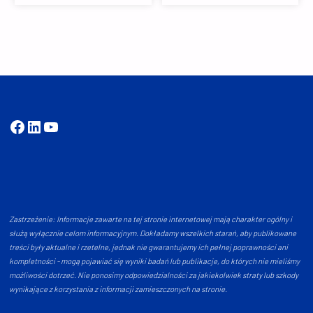
Facebook
LinkedIn
YouTube
Zastrzeżenie: Informacje zawarte na tej stronie internetowej mają charakter ogólny i
służą wyłącznie celom informacyjnym. Dokładamy wszelkich starań, aby publikowane
treści były aktualne i rzetelne, jednak nie gwarantujemy ich pełnej poprawności ani
kompletności - mogą pojawiać się wyniki badań lub publikacje, do których nie mieliśmy
możliwości dotrzeć. Nie ponosimy odpowiedzialności za jakiekolwiek straty lub szkody
wynikające z korzystania z informacji zamieszczonych na stronie.