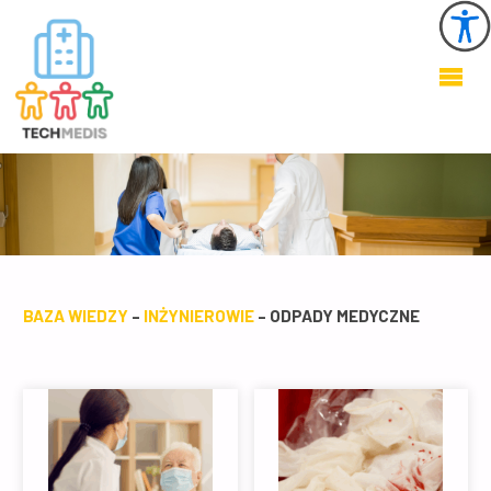
KSZTAŁTOWANIE
ZDROWEGO I
BEZPIECZNEGO
ŚRODOWISKA W
OBIEKTACH
OCHRONY
ZDROWIA
BAZA WIEDZY
–
INŻYNIEROWIE
– ODPADY MEDYCZNE