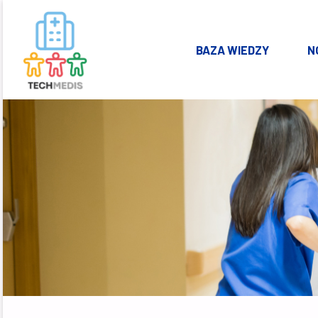
Skip
BAZA WIEDZY
N
to
KSZTAŁTOWANIE
ZDROWEGO I
content
BEZPIECZNEGO
ŚRODOWISKA W
OBIEKTACH
OCHRONY
ZDROWIA