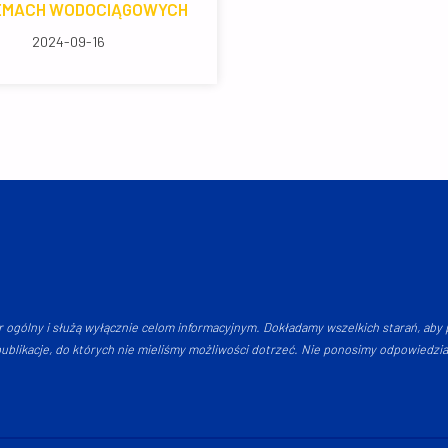
EMACH WODOCIĄGOWYCH
2024-09-16
r ogólny i służą wyłącznie celom informacyjnym. Dokładamy wszelkich starań, aby p
blikacje, do których nie mieliśmy możliwości dotrzeć. Nie ponosimy odpowiedzialno