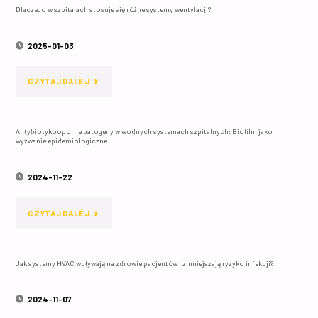
Dlaczego w szpitalach stosuje się różne systemy wentylacji?
POSTĘPOWANIA
WIERZCHNIE,
Z
2025-01-03
MASECZKI
ODPADAMI
I
"DLACZEGO
CZYTAJ DALEJ
KOMUNALNYMI
FARTUCHY
W
I
MAJĄ
Antybiotykooporne patogeny w wodnych systemach szpitalnych: Biofilm jako
SZPITALACH
wyzwanie epidemiologiczne
MEDYCZNYMI
ZNACZENIE"
STOSUJE
W
2024-11-22
SIĘ
SZPITALACH"
RÓŻNE
"ANTYBIOTYKOOPORNE
CZYTAJ DALEJ
SYSTEMY
PATOGENY
Jak systemy HVAC wpływają na zdrowie pacjentów i zmniejszają ryzyko infekcji?
WENTYLACJI?"
W
WODNYCH
2024-11-07
SYSTEMACH