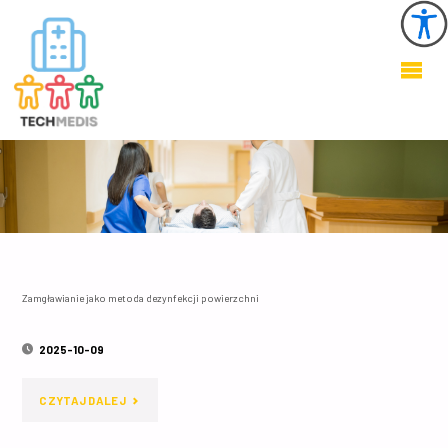
KSZTAŁTOWANIE
ZDROWEGO I
BEZPIECZNEGO
ŚRODOWISKA W
OBIEKTACH
OCHRONY
ZDROWIA
Zamgławianie jako metoda dezynfekcji powierzchni
2025-10-09
"ZAMGŁAWIANIE
CZYTAJ DALEJ
JAKO