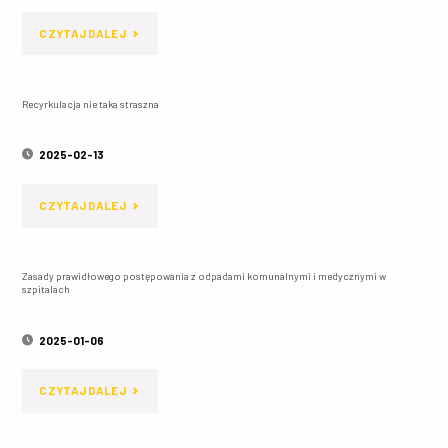
ŹRÓDŁO
"NIEWIDZIALNI
CZYTAJ DALEJ
ZAGROŻEŃ?"
PASAŻEROWIE
Recyrkulacja nie taka straszna
SZPITALA
–
2025-02-13
OD
"RECYRKULACJA
CZYTAJ DALEJ
KURTKI
NIE
DO
Zasady prawidłowego postępowania z odpadami komunalnymi i medycznymi w
TAKA
szpitalach
ŁÓŻKA
STRASZNA"
PACJENTA
2025-01-06
–
"ZASADY
CZYTAJ DALEJ
DLACZEGO
PRAWIDŁOWEGO
OKRYCIA