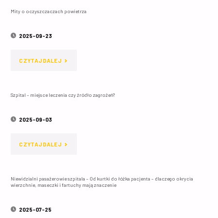
Mity o oczyszczaczach powietrza
METODA
DEZYNFEKCJI
2025-09-23
POWIERZCHNI"
"MITY
CZYTAJ DALEJ
O
Szpital – miejsce leczenia czy źródło zagrożeń?
OCZYSZCZACZACH
POWIETRZA"
2025-09-03
"SZPITAL
CZYTAJ DALEJ
–
Niewidzialni pasażerowie szpitala – Od kurtki do łóżka pacjenta – dlaczego okrycia
MIEJSCE
wierzchnie, maseczki i fartuchy mają znaczenie
LECZENIA
2025-07-25
CZY