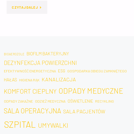
"JAK
CZYTAJ DALEJ
SZPITALNYCH:
SYSTEMY
BIOFILM
HVAC
JAKO
WPŁYWAJĄ
WYZWANIE
NA
BIOFILM BAKTERYJNY
BIOAEROZOLE
EPIDEMIOLOGICZNE"
DEZYNFEKCJA POWIERZCHNI
ZDROWIE
ESG
EFEKTYWNOŚĆ ENERGETYCZNA
GOSPODARKA OBIEGU ZAMKNIĘTEGO
PACJENTÓW
KANALIZACJA
HAŁAS
HIGIENA RĄK
I
ODPADY MEDYCZNE
KOMFORT CIEPLNY
ZMNIEJSZAJĄ
OŚWIETLENIE
ODPADY ZAKAŹNE
ODZIEŻ MEDYCZNA
RECYKLING
RYZYKO
SALA OPERACYJNA
SALA PACJENTÓW
INFEKCJI?"
SZPITAL
UMYWALKI