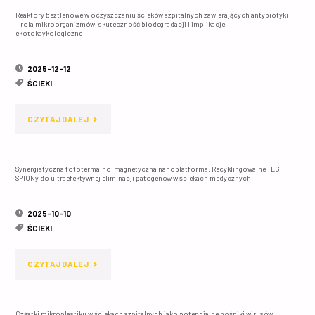
ŚCIEKACH
Reaktory beztlenowe w oczyszczaniu ścieków szpitalnych zawierających antybiotyki
EPIDEMIOLOGICZNA
– rola mikroorganizmów, skuteczność biodegradacji i implikacje
SZPITALNYCH:
ekotoksykologiczne
IDENTYFIKACJA
ANALIZA
ŁAŃCUCHÓW
2025-12-12
SKUPIAJĄCA
ŚCIEKI
TRANSMISJI
SIĘ
"REAKTORY
CZYTAJ DALEJ
PSEUDOMONAS
NA
BEZTLENOWE
AERUGINOSA
ACINETOBACTER
Synergistyczna fototermalno-magnetyczna nanoplatforma: Recyklingowalne TEG-
W
W
SPIONy do ultraefektywnej eliminacji patogenów w ściekach medycznych
BAUMANNII
OCZYSZCZANIU
SZPITALNYCH
I
2025-10-10
ŚCIEKÓW
ODDZIAŁACH
ŚCIEKI
PSEUDOMONAS
SZPITALNYCH
INTENSYWNEJ
AERUGINOSA"
"SYNERGISTYCZNA
CZYTAJ DALEJ
ZAWIERAJĄCYCH
TERAPII"
FOTOTERMALNO-
ANTYBIOTYKI
Cząstki mikroplastiku w ściekach szpitalnych jako potencjalne nośniki wirusów