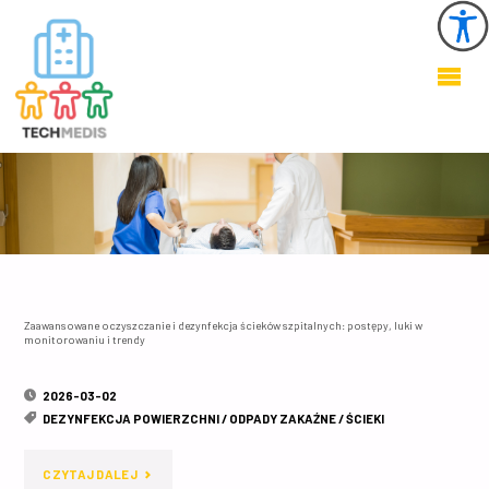
KSZTAŁTOWANIE
ZDROWEGO I
BEZPIECZNEGO
ŚRODOWISKA W
OBIEKTACH
OCHRONY
ZDROWIA
Zaawansowane oczyszczanie i dezynfekcja ścieków szpitalnych: postępy, luki w
monitorowaniu i trendy
2026-03-02
DEZYNFEKCJA POWIERZCHNI
/
ODPADY ZAKAŹNE
/
ŚCIEKI
"ZAAWANSOWANE
CZYTAJ DALEJ