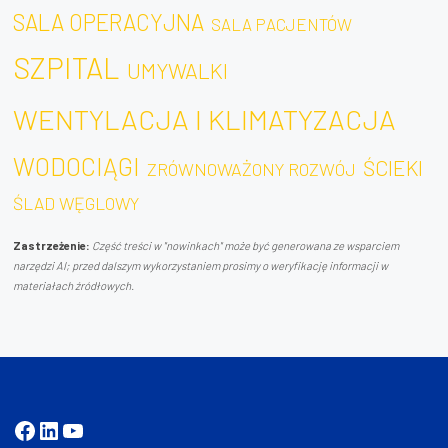
SUSPECT
SALA OPERACYJNA
SALA PACJENTÓW
W
SCREENING
SZPITAL
UMYWALKI
ŚCIEKACH
ORAZ
SZPITALNYCH"
WENTYLACJA I KLIMATYZACJA
OPORNOŚĆ
WODOCIĄGI
NA
ŚCIEKI
ZRÓWNOWAŻONY ROZWÓJ
ANTYBIOTYKI"
ŚLAD WĘGLOWY
Zastrzeżenie:
Część treści w "nowinkach" może być generowana ze wsparciem
narzędzi AI; przed dalszym wykorzystaniem prosimy o weryfikację informacji w
materiałach źródłowych.
Facebook
LinkedIn
YouTube