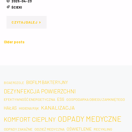
2025-04-23
POTENCJALNYCH
ŚCIEKI
ZAGROŻEŃ
"PRZEGLĄD
CZYTAJ DALEJ
ZWIĄZANYCH
METOD
Z
Older posts
DETEKCJI
OBECNOŚCIĄ
I
FARMACEUTYKÓW
NEUTRALIZACJI
W
GENOOPORNOŚCI
ŚCIEKACH
BIOFILM BAKTERYJNY
BIOAEROZOLE
ORAZ
DEZYNFEKCJA POWIERZCHNI
SZPITALNYCH:
BAKTERII
ESG
EFEKTYWNOŚĆ ENERGETYCZNA
GOSPODARKA OBIEGU ZAMKNIĘTEGO
KONSUMPCJA,
KANALIZACJA
HAŁAS
HIGIENA RĄK
OPORNYCH
WYKRYWALNOŚĆ
ODPADY MEDYCZNE
KOMFORT CIEPLNY
NA
METODĄ
OŚWIETLENIE
ODPADY ZAKAŹNE
ODZIEŻ MEDYCZNA
RECYKLING
ANTYBIOTYKI