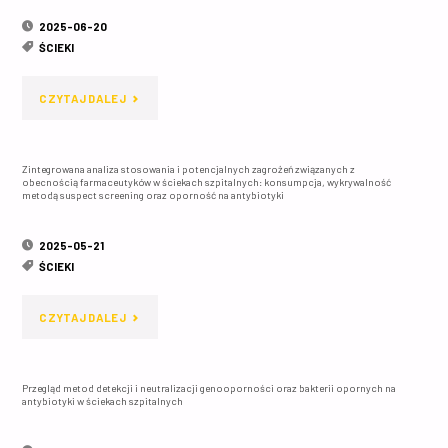
Z
2025-06-20
CHOROBOTWÓRCZYCH
ŚCIEKI
ODPADOWYCH
–
ŚCIEKÓW
"INAKTYWACJA
CZYTAJ DALEJ
ANALIZA
MEDYCZNYCH
ARB,
WYSTĘPOWANIA,
ZA
Zintegrowana analiza stosowania i potencjalnych zagrożeń związanych z
ARG
CHARAKTERYSTYKA
obecnością farmaceutyków w ściekach szpitalnych: konsumpcja, wykrywalność
metodą suspect screening oraz oporność na antybiotyki
POMOCĄ
I
CZĄSTEK
ŻYWICY
DEGRADACJA
2025-05-21
I
ŚCIEKI
D201"
ANTYBIOTYKÓW
RYZYKO
"ZINTEGROWANA
CZYTAJ DALEJ
W
EPIDEMIOLOGICZNE"
ANALIZA
ŚCIEKACH
Przegląd metod detekcji i neutralizacji genooporności oraz bakterii opornych na
STOSOWANIA
SZPITALNYCH"
antybiotyki w ściekach szpitalnych
I