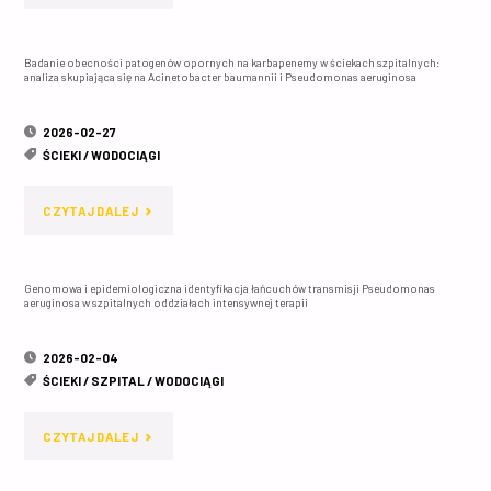
OCZYSZCZANIE
Badanie obecności patogenów opornych na karbapenemy w ściekach szpitalnych:
I
analiza skupiająca się na Acinetobacter baumannii i Pseudomonas aeruginosa
DEZYNFEKCJA
2026-02-27
ŚCIEKÓW
ŚCIEKI
/
WODOCIĄGI
SZPITALNYCH:
"BADANIE
CZYTAJ DALEJ
POSTĘPY,
OBECNOŚCI
LUKI
Genomowa i epidemiologiczna identyfikacja łańcuchów transmisji Pseudomonas
PATOGENÓW
aeruginosa w szpitalnych oddziałach intensywnej terapii
W
OPORNYCH
MONITOROWANIU
2026-02-04
NA
ŚCIEKI
/
SZPITAL
/
WODOCIĄGI
I
KARBAPENEMY
TRENDY"
"GENOMOWA
CZYTAJ DALEJ
W
I