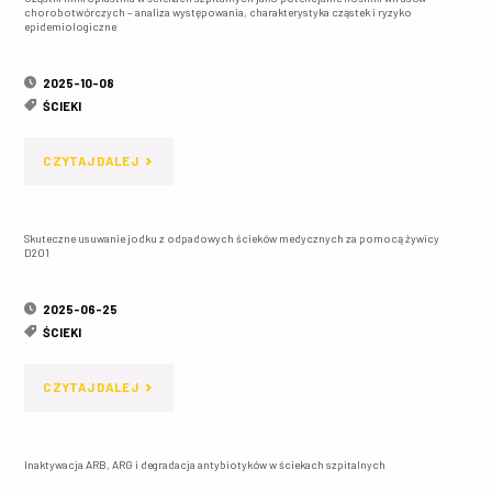
MAGNETYCZNA
chorobotwórczych – analiza występowania, charakterystyka cząstek i ryzyko
–
epidemiologiczne
NANOPLATFORMA:
ROLA
RECYKLINGOWALNE
2025-10-08
MIKROORGANIZMÓW,
ŚCIEKI
TEG-
SKUTECZNOŚĆ
"CZĄSTKI
CZYTAJ DALEJ
SPIONY
BIODEGRADACJI
MIKROPLASTIKU
DO
I
Skuteczne usuwanie jodku z odpadowych ścieków medycznych za pomocą żywicy
W
ULTRAEFEKTYWNEJ
D201
IMPLIKACJE
ŚCIEKACH
ELIMINACJI
EKOTOKSYKOLOGICZNE"
2025-06-25
SZPITALNYCH
PATOGENÓW
ŚCIEKI
JAKO
W
"SKUTECZNE
CZYTAJ DALEJ
POTENCJALNE
ŚCIEKACH
USUWANIE
NOŚNIKI
MEDYCZNYCH"
Inaktywacja ARB, ARG i degradacja antybiotyków w ściekach szpitalnych
JODKU
WIRUSÓW