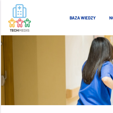
Skip
BAZA WIEDZY
N
to
KSZTAŁTOWANIE
ZDROWEGO I
content
BEZPIECZNEGO
ŚRODOWISKA W
OBIEKTACH
OCHRONY
ZDROWIA