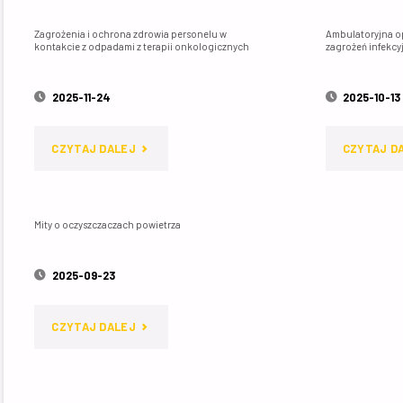
PRZYCHODNI
KLUCZ
Zagrożenia i ochrona zdrowia personelu w
Ambulatoryjna o
kontakcie z odpadami z terapii onkologicznych
zagrożeń infekcy
TAK
DO
WAŻNA
2025-11-24
2025-10-13
JAKOŚCI
JEST
POWIETRZA"
"ZAGROŻENIA
CZYTAJ DALEJ
CZYTAJ D
ŚWIEŻA
I
WYMIANA
OCHRONA
Mity o oczyszczaczach powietrza
POWIETRZA?"
ZDROWIA
2025-09-23
PERSONELU
"MITY
CZYTAJ DALEJ
W
O
KONTAKCIE
OCZYSZCZACZACH