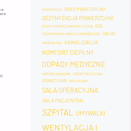
BIOFILM BAKTERYJNY
w w
BIOAEROZOLE
za w
DEZYNFEKCJA POWIERZCHNI
ESG
EFEKTYWNOŚĆ ENERGETYCZNA
HAŁAS
GOSPODARKA OBIEGU ZAMKNIĘTEGO
KANALIZACJA
HIGIENA RĄK
KOMFORT CIEPLNY
ODPADY MEDYCZNE
ODPADY ZAKAŹNE
ODZIEŻ MEDYCZNA
ój
OŚWIETLENIE
RECYKLING
SALA OPERACYJNA
SALA PACJENTÓW
SZPITAL
UMYWALKI
WENTYLACJA I