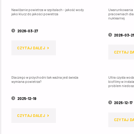
Nawilżanie powietrza w szpitalach – jakość wody
Uwarunkowania p
jako klucz do jakości powietrza
pracowniach dia
nuklearnej
2026-03-27
2026-03-2
"NAWILŻANIE
CZYTAJ DALEJ
CZYTAJ D
POWIETRZA
W
Dlaczego w przychodni tak ważna jest świeża
Ultra czysta wo
wymiana powietrza?
biofilmy w insta
SZPITALACH
problem niedos
–
2025-12-19
2025-12-17
JAKOŚĆ
"DLACZEGO
CZYTAJ DALEJ
CZYTAJ D
WODY
W
JAKO