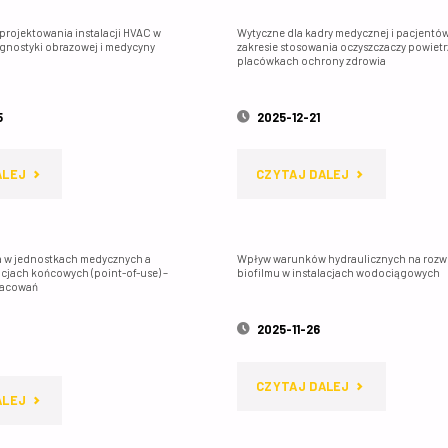
rojektowania instalacji HVAC w
Wytyczne dla kadry medycznej i pacjentó
gnostyki obrazowej i medycyny
zakresie stosowania oczyszczaczy powietr
placówkach ochrony zdrowia
5
2025-12-21
"UWARUNKOWANIA
"WYTYCZNE
ALEJ
CZYTAJ DALEJ
PROJEKTOWANIA
DLA
INSTALACJI
KADRY
da w jednostkach medycznych a
Wpływ warunków hydraulicznych na rozw
lacjach końcowych (point-of-use) –
biofilmu w instalacjach wodociągowych
zacowań
HVAC
MEDYCZNEJ
2025-11-26
W
I
PRACOWNIACH
PACJENTÓW
"WPŁYW
CZYTAJ DALEJ
"ULTRA
ALEJ
DIAGNOSTYKI
W
WARUNKÓW
CZYSTA