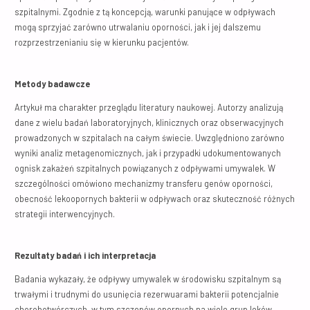
szpitalnymi. Zgodnie z tą koncepcją, warunki panujące w odpływach
mogą sprzyjać zarówno utrwalaniu oporności, jak i jej dalszemu
rozprzestrzenianiu się w kierunku pacjentów.
Metody badawcze
Artykuł ma charakter przeglądu literatury naukowej. Autorzy analizują
dane z wielu badań laboratoryjnych, klinicznych oraz obserwacyjnych
prowadzonych w szpitalach na całym świecie. Uwzględniono zarówno
wyniki analiz metagenomicznych, jak i przypadki udokumentowanych
ognisk zakażeń szpitalnych powiązanych z odpływami umywalek. W
szczególności omówiono mechanizmy transferu genów oporności,
obecność lekoopornych bakterii w odpływach oraz skuteczność różnych
strategii interwencyjnych.
Rezultaty badań i ich interpretacja
Badania wykazały, że odpływy umywalek w środowisku szpitalnym są
trwałymi i trudnymi do usunięcia rezerwuarami bakterii potencjalnie
chorobotwórczych, w tym szczepów opornych na wiele grup leków