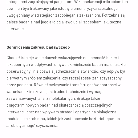
patogenami zagrażającymi pacjentom. W konsekwencji mikrobiom ten
powinien być traktowany jako istotny element ryzyka szpitalnego i
uwzględniany w strategiach zapobiegania zakażeniom. Potrzebne są
dalsze badania nad jego ekologią, ewolucją i sposobami skutecznej
interwencji.
Ograniczenia zakresu badawczego
Chociaż istnieje wiele danych wskazujących na obecność bakterii
lekoopornych w odpływach umywalek, większość badań ma charakter
obserwacyjny i nie pozwala jednoznacznie stwierdzić, czy odpływ był
pierwotnym źródłem zakażenia, czy raczej został zanieczyszczony
przez pacjenta. Również wykrywanie transferu genów oporności w
warunkach klinicznych jest trudne technicznie i wymaga
zaawansowanych analiz molekularnych. Brakuje także
długoterminowych badań nad skutecznością poszczególnych
interwencji oraz nad wpływem strategii opartych na biologicznej
modulacji mikrobiomu, takich jak zastosowanie bakteriofagów lub
„probiotycznego” czyszczenia.