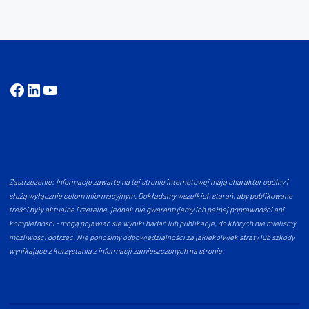
Facebook
LinkedIn
YouTube
Zastrzeżenie: Informacje zawarte na tej stronie internetowej mają charakter ogólny i
służą wyłącznie celom informacyjnym. Dokładamy wszelkich starań, aby publikowane
treści były aktualne i rzetelne, jednak nie gwarantujemy ich pełnej poprawności ani
kompletności - mogą pojawiać się wyniki badań lub publikacje, do których nie mieliśmy
możliwości dotrzeć. Nie ponosimy odpowiedzialności za jakiekolwiek straty lub szkody
wynikające z korzystania z informacji zamieszczonych na stronie.