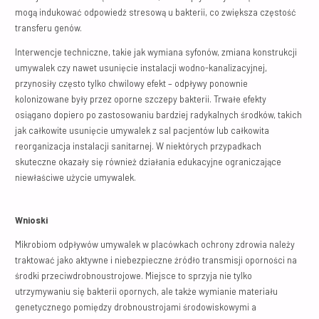
mogą indukować odpowiedź stresową u bakterii, co zwiększa częstość
transferu genów.
Interwencje techniczne, takie jak wymiana syfonów, zmiana konstrukcji
umywalek czy nawet usunięcie instalacji wodno-kanalizacyjnej,
przynosiły często tylko chwilowy efekt – odpływy ponownie
kolonizowane były przez oporne szczepy bakterii. Trwałe efekty
osiągano dopiero po zastosowaniu bardziej radykalnych środków, takich
jak całkowite usunięcie umywalek z sal pacjentów lub całkowita
reorganizacja instalacji sanitarnej. W niektórych przypadkach
skuteczne okazały się również działania edukacyjne ograniczające
niewłaściwe użycie umywalek.
Wnioski
Mikrobiom odpływów umywalek w placówkach ochrony zdrowia należy
traktować jako aktywne i niebezpieczne źródło transmisji oporności na
środki przeciwdrobnoustrojowe. Miejsce to sprzyja nie tylko
utrzymywaniu się bakterii opornych, ale także wymianie materiału
genetycznego pomiędzy drobnoustrojami środowiskowymi a