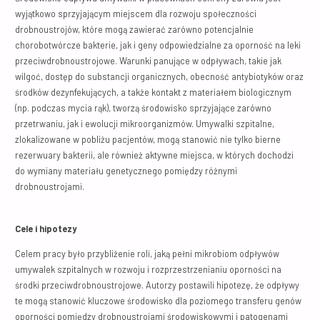
wyjątkowo sprzyjającym miejscem dla rozwoju społeczności
drobnoustrojów, które mogą zawierać zarówno potencjalnie
chorobotwórcze bakterie, jak i geny odpowiedzialne za oporność na leki
przeciwdrobnoustrojowe. Warunki panujące w odpływach, takie jak
wilgoć, dostęp do substancji organicznych, obecność antybiotyków oraz
środków dezynfekujących, a także kontakt z materiałem biologicznym
(np. podczas mycia rąk), tworzą środowisko sprzyjające zarówno
przetrwaniu, jak i ewolucji mikroorganizmów. Umywalki szpitalne,
zlokalizowane w pobliżu pacjentów, mogą stanowić nie tylko bierne
rezerwuary bakterii, ale również aktywne miejsca, w których dochodzi
do wymiany materiału genetycznego pomiędzy różnymi
drobnoustrojami.
Cele i hipotezy
Celem pracy było przybliżenie roli, jaką pełni mikrobiom odpływów
umywalek szpitalnych w rozwoju i rozprzestrzenianiu oporności na
środki przeciwdrobnoustrojowe. Autorzy postawili hipotezę, że odpływy
te mogą stanowić kluczowe środowisko dla poziomego transferu genów
oporności pomiędzy drobnoustrojami środowiskowymi i patogenami