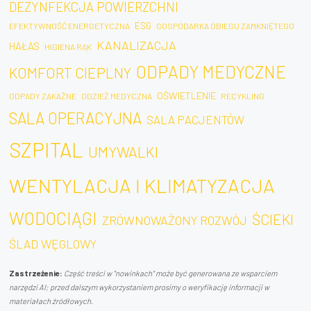
DEZYNFEKCJA POWIERZCHNI
ESG
EFEKTYWNOŚĆ ENERGETYCZNA
GOSPODARKA OBIEGU ZAMKNIĘTEGO
KANALIZACJA
HAŁAS
HIGIENA RĄK
ODPADY MEDYCZNE
KOMFORT CIEPLNY
OŚWIETLENIE
ODPADY ZAKAŹNE
ODZIEŻ MEDYCZNA
RECYKLING
SALA OPERACYJNA
SALA PACJENTÓW
SZPITAL
UMYWALKI
WENTYLACJA I KLIMATYZACJA
WODOCIĄGI
ŚCIEKI
ZRÓWNOWAŻONY ROZWÓJ
ŚLAD WĘGLOWY
Zastrzeżenie:
Część treści w "nowinkach" może być generowana ze wsparciem
narzędzi AI; przed dalszym wykorzystaniem prosimy o weryfikację informacji w
materiałach źródłowych.