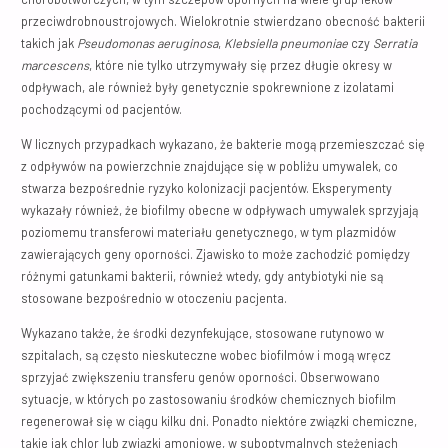
przeciwdrobnoustrojowych. Wielokrotnie stwierdzano obecność bakterii
takich jak
Pseudomonas aeruginosa
,
Klebsiella pneumoniae
czy
Serratia
marcescens
, które nie tylko utrzymywały się przez długie okresy w
odpływach, ale również były genetycznie spokrewnione z izolatami
pochodzącymi od pacjentów.
W licznych przypadkach wykazano, że bakterie mogą przemieszczać się
z odpływów na powierzchnie znajdujące się w pobliżu umywalek, co
stwarza bezpośrednie ryzyko kolonizacji pacjentów. Eksperymenty
wykazały również, że biofilmy obecne w odpływach umywalek sprzyjają
poziomemu transferowi materiału genetycznego, w tym plazmidów
zawierających geny oporności. Zjawisko to może zachodzić pomiędzy
różnymi gatunkami bakterii, również wtedy, gdy antybiotyki nie są
stosowane bezpośrednio w otoczeniu pacjenta.
Wykazano także, że środki dezynfekujące, stosowane rutynowo w
szpitalach, są często nieskuteczne wobec biofilmów i mogą wręcz
sprzyjać zwiększeniu transferu genów oporności. Obserwowano
sytuacje, w których po zastosowaniu środków chemicznych biofilm
regenerował się w ciągu kilku dni. Ponadto niektóre związki chemiczne,
takie jak chlor lub związki amoniowe, w suboptymalnych stężeniach