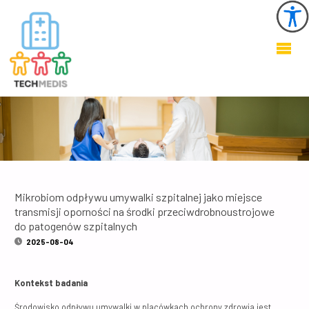
KSZTAŁTOWANIE
ZDROWEGO I
BEZPIECZNEGO
ŚRODOWISKA W
OBIEKTACH
OCHRONY
ZDROWIA
Mikrobiom odpływu umywalki szpitalnej jako miejsce
transmisji oporności na środki przeciwdrobnoustrojowe
do patogenów szpitalnych
2025-08-04
Kontekst badania
Środowisko odpływu umywalki w placówkach ochrony zdrowia jest