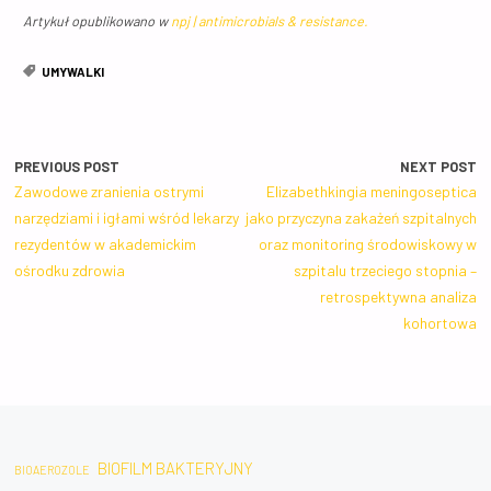
Artykuł opublikowano w
npj | antimicrobials & resistance.
UMYWALKI
PREVIOUS POST
NEXT POST
Zawodowe zranienia ostrymi
Elizabethkingia meningoseptica
narzędziami i igłami wśród lekarzy
jako przyczyna zakażeń szpitalnych
rezydentów w akademickim
oraz monitoring środowiskowy w
ośrodku zdrowia
szpitalu trzeciego stopnia –
retrospektywna analiza
kohortowa
BIOFILM BAKTERYJNY
BIOAEROZOLE