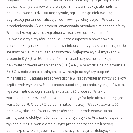
usuwanie antybiotyków w pierwszych minutach reakcji, ale nadmiar
nadtlenku wodoru działał negatywnie, ograniczając efektywność
degradacji przez neutralizację rodników hydroksylowych. Włączenie
promieniowania UV do procesu ozonowania przyniosło mieszane efekty.
W początkowej fazie reakcji obserwowano wzrost skuteczności
usuwania antybiotyków, jednak dłuższa ekspozycja powodowała
przyspieszony rozkład ozonu, co w niektórych przypadkach zmniejszało
efektywność eliminacji zanieczyszczeń. Najlepsze wyniki uzyskano w
procesie O₃/H₂O₂/UV, gdzie po 120 minutach uzyskano redukcję
całkowitego węgla organicznego (TOC) o 61,1% w wodzie dejonizowanej i
25,8% w ściekach szpitalnych, co wskazuje na wyższy stopień
mineralizacji. Badania przeprowadzone w rzeczywistej matrycy ścieków
szpitalnych wykazały, że obecność substancji organicznych, jonów oraz
wysoka mętność ograniczały skuteczność procesu. W takich
warunkach skuteczność usuwania antybiotyków była niższa, osiągając
wartości od 70% do 87% po 60 minutach reakcji. Wysoka zawartość
chlorków, siarczanów oraz związków organicznych wpływała na
zmniejszenie efektywności utleniania antybiotyków. Analiza kinetyczna
wykazała, że usuwanie cefaleksyny przebiega zgodnie z kinetyką
pseudo-pierwszorzędową, natomiast azytromycyna i doksycyklina