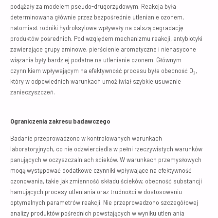
podążały za modelem pseudo-drugorzędowym. Reakcja była
determinowana głównie przez bezpośrednie utlenianie ozonem,
natomiast rodniki hydroksylowe wpływały na dalszą degradację
produktów pośrednich. Pod względem mechanizmu reakcji, antybiotyki
zawierające grupy aminowe, pierścienie aromatyczne i nienasycone
wiązania były bardziej podatne na utlenianie ozonem. Głównym
czynnikiem wpływającym na efektywność procesu była obecność O₃,
który w odpowiednich warunkach umożliwiał szybkie usuwanie
zanieczyszczeń.
Ograniczenia zakresu badawczego
Badanie przeprowadzono w kontrolowanych warunkach
laboratoryjnych, co nie odzwierciedla w pełni rzeczywistych warunków
panujących w oczyszczalniach ścieków. W warunkach przemysłowych
mogą występować dodatkowe czynniki wpływające na efektywność
ozonowania, takie jak zmienność składu ścieków, obecność substancji
hamujących procesy utleniania oraz trudności w dostosowaniu
optymalnych parametrów reakcji. Nie przeprowadzono szczegółowej
analizy produktów pośrednich powstających w wyniku utleniania