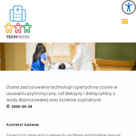
KSZTAŁTOWANIE
ZDROWEGO I
BEZPIECZNEGO
ŚRODOWISKA W
OBIEKTACH
OCHRONY
ZDROWIA
Ocena zastosowania technologii opartych na ozonie w
usuwaniu azytromycyny, cefaleksyny i doksycykliny z
wody dejonizowanej oraz ścieków szpitalnych
2025-03-26
Kontekst badania
Zanieczyszczenie wód ściekowych resztkami antybiotyków stanowi