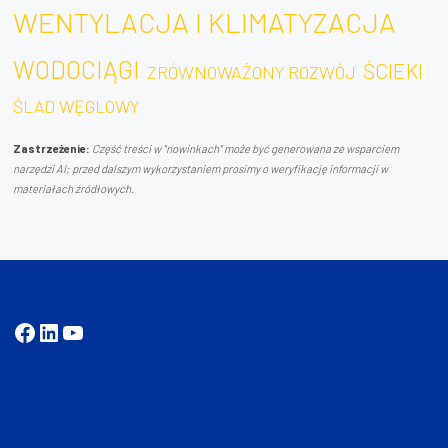
WENTYLACJA I KLIMATYZACJA
WODOCIĄGI
ŚCIEKI
ZRÓWNOWAŻONY ROZWÓJ
ŚLAD WĘGLOWY
Zastrzeżenie:
Część treści w "nowinkach" może być generowana ze wsparciem
narzędzi AI; przed dalszym wykorzystaniem prosimy o weryfikację informacji w
materiałach źródłowych.
Facebook
LinkedIn
YouTube