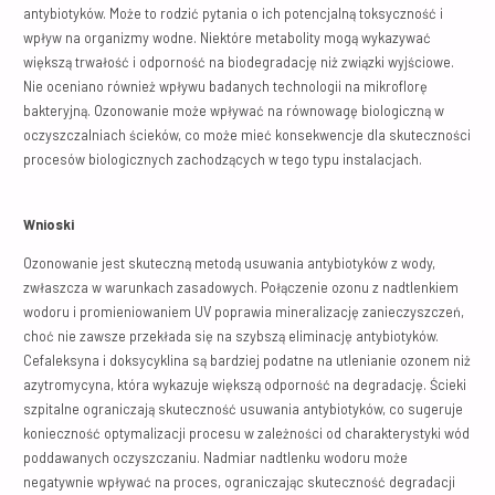
antybiotyków. Może to rodzić pytania o ich potencjalną toksyczność i
wpływ na organizmy wodne. Niektóre metabolity mogą wykazywać
większą trwałość i odporność na biodegradację niż związki wyjściowe.
Nie oceniano również wpływu badanych technologii na mikroflorę
bakteryjną. Ozonowanie może wpływać na równowagę biologiczną w
oczyszczalniach ścieków, co może mieć konsekwencje dla skuteczności
procesów biologicznych zachodzących w tego typu instalacjach.
Wnioski
Ozonowanie jest skuteczną metodą usuwania antybiotyków z wody,
zwłaszcza w warunkach zasadowych. Połączenie ozonu z nadtlenkiem
wodoru i promieniowaniem UV poprawia mineralizację zanieczyszczeń,
choć nie zawsze przekłada się na szybszą eliminację antybiotyków.
Cefaleksyna i doksycyklina są bardziej podatne na utlenianie ozonem niż
azytromycyna, która wykazuje większą odporność na degradację. Ścieki
szpitalne ograniczają skuteczność usuwania antybiotyków, co sugeruje
konieczność optymalizacji procesu w zależności od charakterystyki wód
poddawanych oczyszczaniu. Nadmiar nadtlenku wodoru może
negatywnie wpływać na proces, ograniczając skuteczność degradacji