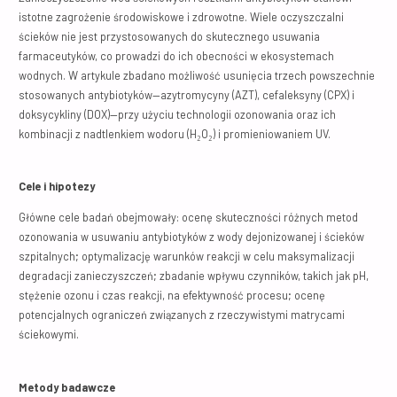
istotne zagrożenie środowiskowe i zdrowotne. Wiele oczyszczalni
ścieków nie jest przystosowanych do skutecznego usuwania
farmaceutyków, co prowadzi do ich obecności w ekosystemach
wodnych. W artykule zbadano możliwość usunięcia trzech powszechnie
stosowanych antybiotyków—azytromycyny (AZT), cefaleksyny (CPX) i
doksycykliny (DOX)—przy użyciu technologii ozonowania oraz ich
kombinacji z nadtlenkiem wodoru (H₂O₂) i promieniowaniem UV.
Cele i hipotezy
Główne cele badań obejmowały: ocenę skuteczności różnych metod
ozonowania w usuwaniu antybiotyków z wody dejonizowanej i ścieków
szpitalnych; optymalizację warunków reakcji w celu maksymalizacji
degradacji zanieczyszczeń; zbadanie wpływu czynników, takich jak pH,
stężenie ozonu i czas reakcji, na efektywność procesu; ocenę
potencjalnych ograniczeń związanych z rzeczywistymi matrycami
ściekowymi.
Metody badawcze