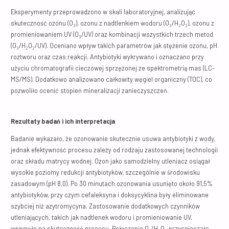
Eksperymenty przeprowadzono w skali laboratoryjnej, analizując
skuteczność ozonu (O₃), ozonu z nadtlenkiem wodoru (O₃/H₂O₂), ozonu z
promieniowaniem UV (O₃/UV) oraz kombinacji wszystkich trzech metod
(O₃/H₂O₂/UV). Oceniano wpływ takich parametrów jak stężenie ozonu, pH
roztworu oraz czas reakcji. Antybiotyki wykrywano i oznaczano przy
użyciu chromatografii cieczowej sprzężonej ze spektrometrią mas (LC-
MS/MS). Dodatkowo analizowano całkowity węgiel organiczny (TOC), co
pozwoliło ocenić stopień mineralizacji zanieczyszczeń.
Rezultaty badań i ich interpretacja
Badanie wykazało, że ozonowanie skutecznie usuwa antybiotyki z wody,
jednak efektywność procesu zależy od rodzaju zastosowanej technologii
oraz składu matrycy wodnej. Ozon jako samodzielny utleniacz osiągał
wysokie poziomy redukcji antybiotyków, szczególnie w środowisku
zasadowym (pH 8.0). Po 30 minutach ozonowania usunięto około 91,5%
antybiotyków, przy czym cefaleksyna i doksycyklina były eliminowane
szybciej niż azytromycyna. Zastosowanie dodatkowych czynników
utleniających, takich jak nadtlenek wodoru i promieniowanie UV,
wpłynęło na skuteczność procesu. Połączenie O₃/H₂O₂ przyspieszało