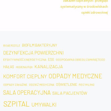
zakażeń szpitalnych: przegląd
systematyczny w środowiskach
opieki zdrowotnej
BIOFILM BAKTERYJNY
BIOAEROZOLE
DEZYNFEKCJA POWIERZCHNI
ESG
EFEKTYWNOŚĆ ENERGETYCZNA
GOSPODARKA OBIEGU ZAMKNIĘTEGO
KANALIZACJA
HAŁAS
HIGIENA RĄK
ODPADY MEDYCZNE
KOMFORT CIEPLNY
OŚWIETLENIE
ODPADY ZAKAŹNE
ODZIEŻ MEDYCZNA
RECYKLING
SALA OPERACYJNA
SALA PACJENTÓW
SZPITAL
UMYWALKI