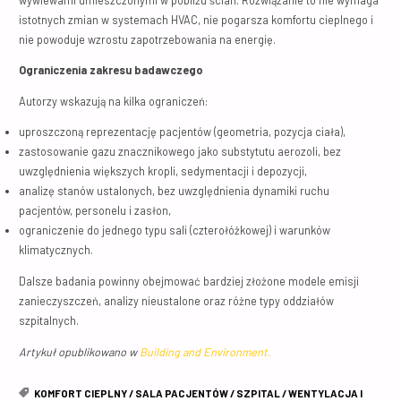
istotnych zmian w systemach HVAC, nie pogarsza komfortu cieplnego i
nie powoduje wzrostu zapotrzebowania na energię.
Ograniczenia zakresu badawczego
Autorzy wskazują na kilka ograniczeń:
uproszczoną reprezentację pacjentów (geometria, pozycja ciała),
zastosowanie gazu znacznikowego jako substytutu aerozoli, bez
uwzględnienia większych kropli, sedymentacji i depozycji,
analizę stanów ustalonych, bez uwzględnienia dynamiki ruchu
pacjentów, personelu i zasłon,
ograniczenie do jednego typu sali (czterołóżkowej) i warunków
klimatycznych.
Dalsze badania powinny obejmować bardziej złożone modele emisji
zanieczyszczeń, analizy nieustalone oraz różne typy oddziałów
szpitalnych.
Artykuł opublikowano w
Building and Environment.
KOMFORT CIEPLNY
/
SALA PACJENTÓW
/
SZPITAL
/
WENTYLACJA I