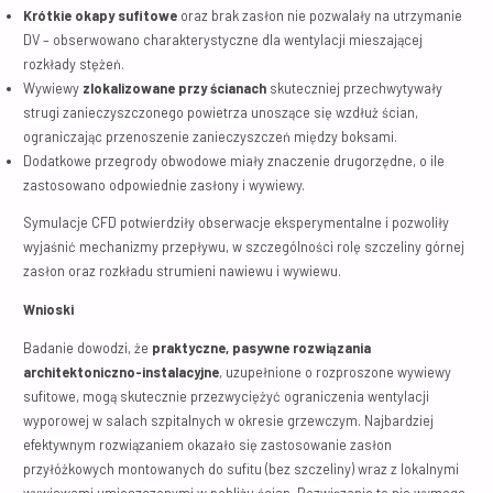
Krótkie okapy sufitowe
oraz brak zasłon nie pozwalały na utrzymanie
DV – obserwowano charakterystyczne dla wentylacji mieszającej
rozkłady stężeń.
Wywiewy
zlokalizowane przy ścianach
skuteczniej przechwytywały
strugi zanieczyszczonego powietrza unoszące się wzdłuż ścian,
ograniczając przenoszenie zanieczyszczeń między boksami.
Dodatkowe przegrody obwodowe miały znaczenie drugorzędne, o ile
zastosowano odpowiednie zasłony i wywiewy.
Symulacje CFD potwierdziły obserwacje eksperymentalne i pozwoliły
wyjaśnić mechanizmy przepływu, w szczególności rolę szczeliny górnej
zasłon oraz rozkładu strumieni nawiewu i wywiewu.
Wnioski
Badanie dowodzi, że
praktyczne, pasywne rozwiązania
architektoniczno-instalacyjne
, uzupełnione o rozproszone wywiewy
sufitowe, mogą skutecznie przezwyciężyć ograniczenia wentylacji
wyporowej w salach szpitalnych w okresie grzewczym. Najbardziej
efektywnym rozwiązaniem okazało się zastosowanie zasłon
przyłóżkowych montowanych do sufitu (bez szczeliny) wraz z lokalnymi
wywiewami umieszczonymi w pobliżu ścian. Rozwiązanie to nie wymaga