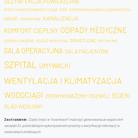
DEZYNFEKCJA POWIERZCHNI
ESG
EFEKTYWNOŚĆ ENERGETYCZNA
GOSPODARKA OBIEGU ZAMKNIĘTEGO
KANALIZACJA
HAŁAS
HIGIENA RĄK
ODPADY MEDYCZNE
KOMFORT CIEPLNY
OŚWIETLENIE
ODPADY ZAKAŹNE
ODZIEŻ MEDYCZNA
RECYKLING
SALA OPERACYJNA
SALA PACJENTÓW
SZPITAL
UMYWALKI
WENTYLACJA I KLIMATYZACJA
WODOCIĄGI
ŚCIEKI
ZRÓWNOWAŻONY ROZWÓJ
ŚLAD WĘGLOWY
Zastrzeżenie:
Część treści w "nowinkach" może być generowana ze wsparciem
narzędzi AI; przed dalszym wykorzystaniem prosimy o weryfikację informacji w
materiałach źródłowych.