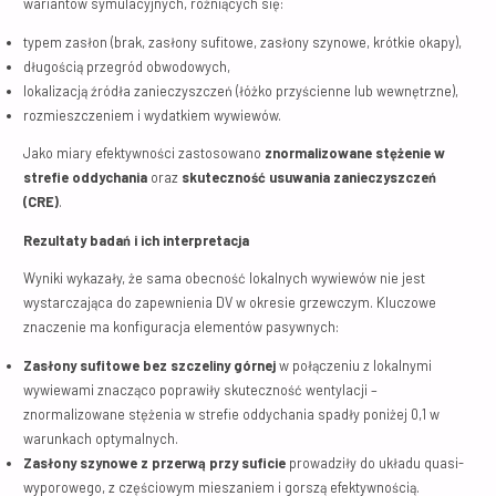
wariantów symulacyjnych, różniących się:
typem zasłon (brak, zasłony sufitowe, zasłony szynowe, krótkie okapy),
długością przegród obwodowych,
lokalizacją źródła zanieczyszczeń (łóżko przyścienne lub wewnętrzne),
rozmieszczeniem i wydatkiem wywiewów.
Jako miary efektywności zastosowano
znormalizowane stężenie w
strefie oddychania
oraz
skuteczność usuwania zanieczyszczeń
(CRE)
.
Rezultaty badań i ich interpretacja
Wyniki wykazały, że sama obecność lokalnych wywiewów nie jest
wystarczająca do zapewnienia DV w okresie grzewczym. Kluczowe
znaczenie ma konfiguracja elementów pasywnych:
Zasłony sufitowe bez szczeliny górnej
w połączeniu z lokalnymi
wywiewami znacząco poprawiły skuteczność wentylacji –
znormalizowane stężenia w strefie oddychania spadły poniżej 0,1 w
warunkach optymalnych.
Zasłony szynowe z przerwą przy suficie
prowadziły do układu quasi-
wyporowego, z częściowym mieszaniem i gorszą efektywnością.