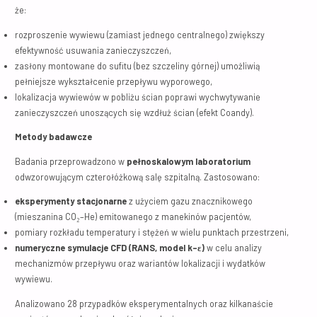
że:
rozproszenie wywiewu (zamiast jednego centralnego) zwiększy
efektywność usuwania zanieczyszczeń,
zasłony montowane do sufitu (bez szczeliny górnej) umożliwią
pełniejsze wykształcenie przepływu wyporowego,
lokalizacja wywiewów w pobliżu ścian poprawi wychwytywanie
zanieczyszczeń unoszących się wzdłuż ścian (efekt Coandy).
Metody badawcze
Badania przeprowadzono w
pełnoskalowym laboratorium
odwzorowującym czterołóżkową salę szpitalną. Zastosowano:
eksperymenty stacjonarne
z użyciem gazu znacznikowego
(mieszanina CO₂–He) emitowanego z manekinów pacjentów,
pomiary rozkładu temperatury i stężeń w wielu punktach przestrzeni,
numeryczne symulacje CFD (RANS, model k–ε)
w celu analizy
mechanizmów przepływu oraz wariantów lokalizacji i wydatków
wywiewu.
Analizowano 28 przypadków eksperymentalnych oraz kilkanaście