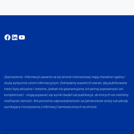
Facebook
LinkedIn
YouTube
Zastrzeżenie: Informacje zawarte na tej stronie internetowej mają charakter ogólny i
służą wyłącznie celom informacyjnym. Dokładamy wszelkich starań, aby publikowane
treści były aktualne i rzetelne, jednak nie gwarantujemy ich pełnej poprawności ani
kompletności - mogą pojawiać się wyniki badań lub publikacje, do których nie mieliśmy
możliwości dotrzeć. Nie ponosimy odpowiedzialności za jakiekolwiek straty lub szkody
wynikające z korzystania z informacji zamieszczonych na stronie.