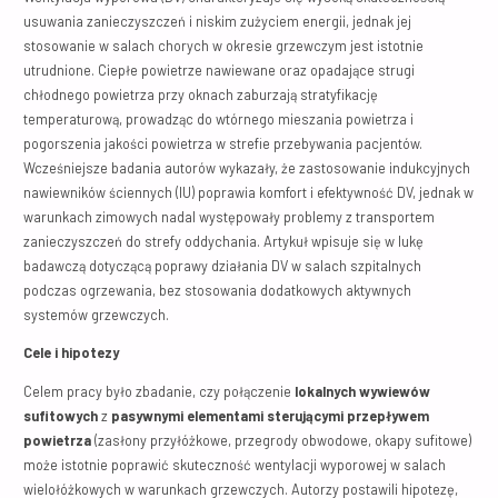
usuwania zanieczyszczeń i niskim zużyciem energii, jednak jej
stosowanie w salach chorych w okresie grzewczym jest istotnie
utrudnione. Ciepłe powietrze nawiewane oraz opadające strugi
chłodnego powietrza przy oknach zaburzają stratyfikację
temperaturową, prowadząc do wtórnego mieszania powietrza i
pogorszenia jakości powietrza w strefie przebywania pacjentów.
Wcześniejsze badania autorów wykazały, że zastosowanie indukcyjnych
nawiewników ściennych (IU) poprawia komfort i efektywność DV, jednak w
warunkach zimowych nadal występowały problemy z transportem
zanieczyszczeń do strefy oddychania. Artykuł wpisuje się w lukę
badawczą dotyczącą poprawy działania DV w salach szpitalnych
podczas ogrzewania, bez stosowania dodatkowych aktywnych
systemów grzewczych.
Cele i hipotezy
Celem pracy było zbadanie, czy połączenie
lokalnych wywiewów
sufitowych
z
pasywnymi elementami sterującymi przepływem
powietrza
(zasłony przyłóżkowe, przegrody obwodowe, okapy sufitowe)
może istotnie poprawić skuteczność wentylacji wyporowej w salach
wielołóżkowych w warunkach grzewczych. Autorzy postawili hipotezę,