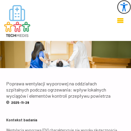
KSZTAŁTOWANIE
ZDROWEGO I
BEZPIECZNEGO
ŚRODOWISKA W
OBIEKTACH
OCHRONY
ZDROWIA
Poprawa wentylacji wyporowej na oddziałach
szpitalnych podczas ogrzewania: wpływ lokalnych
wyciągów i elementów kontroli przepływu powietrza
2025-11-28
Kontekst badania
Wentylacja wyporowa (DV) charakteryzuje się wysoką skutecznością