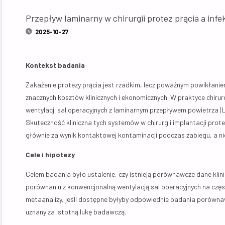
Przepływ laminarny w chirurgii protez prącia a inf
2025-10-27
Kontekst badania
Zakażenie protezy prącia jest rzadkim, lecz poważnym powikłanie
znacznych kosztów klinicznych i ekonomicznych. W praktyce chirur
wentylacji sal operacyjnych z laminarnym przepływem powietrza (
Skuteczność kliniczna tych systemów w chirurgii implantacji prot
głównie za wynik kontaktowej kontaminacji podczas zabiegu, a nie
Cele i hipotezy
Celem badania było ustalenie, czy istnieją porównawcze dane kl
porównaniu z konwencjonalną wentylacją sal operacyjnych na czę
metaanalizy, jeśli dostępne byłyby odpowiednie badania porówn
uznany za istotną lukę badawczą.