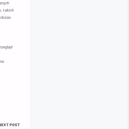
znych
, takich
podczas
rzegląd
nie
NEXT POST