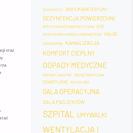
BIOFILM BAKTERYJNY
BIOAEROZOLE
DEZYNFEKCJA POWIERZCHNI
ESG
EFEKTYWNOŚĆ ENERGETYCZNA
HAŁAS
GOSPODARKA OBIEGU ZAMKNIĘTEGO
KANALIZACJA
HIGIENA RĄK
cji oraz
KOMFORT CIEPLNY
my
ODPADY MEDYCZNE
rza.
e
ODPADY ZAKAŹNE
ODZIEŻ MEDYCZNA
OŚWIETLENIE
RECYKLING
SALA OPERACYJNA
SALA PACJENTÓW
a
SZPITAL
UMYWALKI
ostać
WENTYLACJA I