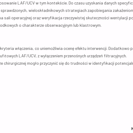
osowanie LAF/UCV w tym kontekście. Do czasu uzyskania danych specyfic
na sprawdzonych, wieloskładnikowych strategiach zapobiegania zakażeniom
na sali operacyjnej oraz weryfikacja rzeczywistej skuteczności wentylacji 
środkowych o charakterze obserwacyjnym lub klastrowym.
ryteria włączenia, co uniemożliwia ocenę efektu interwencji. Dodatkowo p
sufitowych LAF/UCV, z wyłączeniem przenośnych urządzeń filtracyjnych.
chirurgicznej mogło przyczynić się do trudności w identyfikacji potencjal