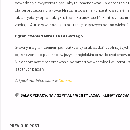
dowody są niewystarczające, aby rekomendować lub odradzać st
dla tej procedury praktyka kliniczna powinna koncentrować się 
jak antybiotykoprofilaktyka, technika „no-touch”, kontrola ruchu 
zabiegu. Autorzy wskazują na potrzebę przyszłych badań wieloo
Ograniczenia zakresu badawczego
Głównym ograniczeniem jest całkowity brak badań spełniających k
ograniczono do publikacji w języku angielskim oraz do systemów 
Niejednoznaczne raportowanie parametrów wentylacji w literaturze 
istotnych badań.
Artykuł opublikowano w
Cureus.
SALA OPERACYJNA
/
SZPITAL
/
WENTYLACJA I KLIMATYZACJA
PREVIOUS POST