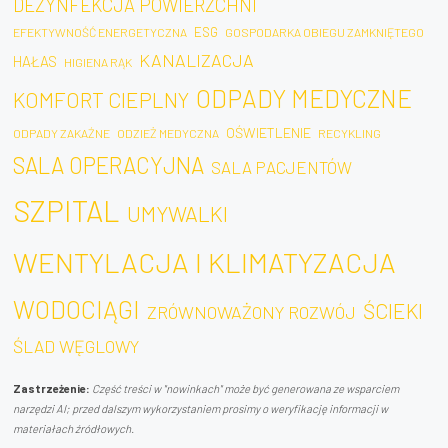
DEZYNFEKCJA POWIERZCHNI
ESG
EFEKTYWNOŚĆ ENERGETYCZNA
GOSPODARKA OBIEGU ZAMKNIĘTEGO
KANALIZACJA
HAŁAS
HIGIENA RĄK
ODPADY MEDYCZNE
KOMFORT CIEPLNY
OŚWIETLENIE
ODPADY ZAKAŹNE
ODZIEŻ MEDYCZNA
RECYKLING
SALA OPERACYJNA
SALA PACJENTÓW
SZPITAL
UMYWALKI
WENTYLACJA I KLIMATYZACJA
WODOCIĄGI
ŚCIEKI
ZRÓWNOWAŻONY ROZWÓJ
ŚLAD WĘGLOWY
Zastrzeżenie:
Część treści w "nowinkach" może być generowana ze wsparciem
narzędzi AI; przed dalszym wykorzystaniem prosimy o weryfikację informacji w
materiałach źródłowych.