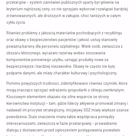
przetargów – system zamówień publicznych oparty był głównie na
kryterium najniższej ceny, co nie sprzyjało wyborowi rozwiązań bardziej
zrównoważonych, ale droższych w zakupie, choć tańszych w całym
cyklu życia.
Również problemy z jakością materiałów pochodzących z recyklingu
oraz obawy o bezpieczeństwo pacjentów i jakość usług stanowiły
poważną barierę dla personelu szpitalnego. Wiele osób, zwłaszcza z
obszaru klinicznego, wyrażało rezerwę wobec stosowania
komponentów ponownego użytku, uznając produkty nowe za
bezpieczniejsze i bardziej niezawodne. Obawy te często nie były
podparte danymi, ale miały charakter kulturowy i psychologiczny.
Pomimo powyższych trudności, zidentyfikowano również czynniki, które
mogą znacząco sprzyjać wdrażaniu gospodarki o obiegu zamkniętym.
Kluczowym elementem okazało się silne wsparcie ze strony
kierownictwa instytucji – tam, gdzie liderzy aktywnie promowali zmiany i
nadawali im priorytet strategiczny, inicjatywy GOZ miały większe szanse
powodzenia. Duże znaczenie miała także współpraca pomiędzy
interesariuszami, zwłaszcza w fazie przetargowej – prowadzenie
dialogu z dostawcami przed ogłoszeniem postępowania pozwalało