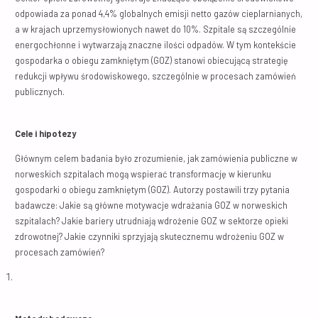
odpowiada za ponad 4,4% globalnych emisji netto gazów cieplarnianych,
a w krajach uprzemysłowionych nawet do 10%. Szpitale są szczególnie
energochłonne i wytwarzają znaczne ilości odpadów. W tym kontekście
gospodarka o obiegu zamkniętym (GOZ) stanowi obiecującą strategię
redukcji wpływu środowiskowego, szczególnie w procesach zamówień
publicznych.
Cele i hipotezy
Głównym celem badania było zrozumienie, jak zamówienia publiczne w
norweskich szpitalach mogą wspierać transformację w kierunku
gospodarki o obiegu zamkniętym (GOZ). Autorzy postawili trzy pytania
badawcze: Jakie są główne motywacje wdrażania GOZ w norweskich
szpitalach? Jakie bariery utrudniają wdrożenie GOZ w sektorze opieki
zdrowotnej? Jakie czynniki sprzyjają skutecznemu wdrożeniu GOZ w
procesach zamówień?