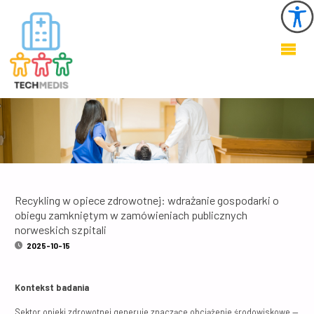
KSZTAŁTOWANIE
ZDROWEGO I
BEZPIECZNEGO
ŚRODOWISKA W
OBIEKTACH
OCHRONY
ZDROWIA
Recykling w opiece zdrowotnej: wdrażanie gospodarki o
obiegu zamkniętym w zamówieniach publicznych
norweskich szpitali
2025-10-15
Kontekst badania
Sektor opieki zdrowotnej generuje znaczące obciążenie środowiskowe —