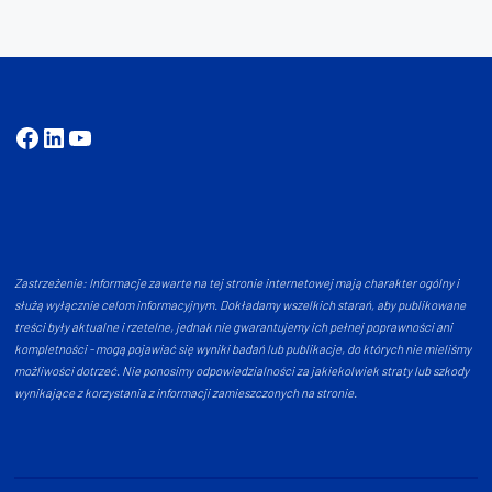
Facebook
LinkedIn
YouTube
Zastrzeżenie: Informacje zawarte na tej stronie internetowej mają charakter ogólny i
służą wyłącznie celom informacyjnym. Dokładamy wszelkich starań, aby publikowane
treści były aktualne i rzetelne, jednak nie gwarantujemy ich pełnej poprawności ani
kompletności - mogą pojawiać się wyniki badań lub publikacje, do których nie mieliśmy
możliwości dotrzeć. Nie ponosimy odpowiedzialności za jakiekolwiek straty lub szkody
wynikające z korzystania z informacji zamieszczonych na stronie.