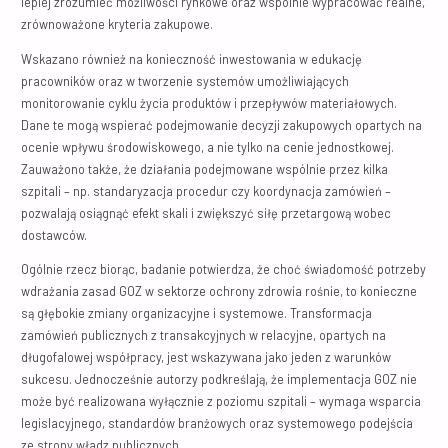
lepiej zrozumieć możliwości rynkowe oraz wspólnie wypracować realne,
zrównoważone kryteria zakupowe.
Wskazano również na konieczność inwestowania w edukację
pracowników oraz w tworzenie systemów umożliwiających
monitorowanie cyklu życia produktów i przepływów materiałowych.
Dane te mogą wspierać podejmowanie decyzji zakupowych opartych na
ocenie wpływu środowiskowego, a nie tylko na cenie jednostkowej.
Zauważono także, że działania podejmowane wspólnie przez kilka
szpitali – np. standaryzacja procedur czy koordynacja zamówień –
pozwalają osiągnąć efekt skali i zwiększyć siłę przetargową wobec
dostawców.
Ogólnie rzecz biorąc, badanie potwierdza, że choć świadomość potrzeby
wdrażania zasad GOZ w sektorze ochrony zdrowia rośnie, to konieczne
są głębokie zmiany organizacyjne i systemowe. Transformacja
zamówień publicznych z transakcyjnych w relacyjne, opartych na
długofalowej współpracy, jest wskazywana jako jeden z warunków
sukcesu. Jednocześnie autorzy podkreślają, że implementacja GOZ nie
może być realizowana wyłącznie z poziomu szpitali – wymaga wsparcia
legislacyjnego, standardów branżowych oraz systemowego podejścia
ze strony władz publicznych.