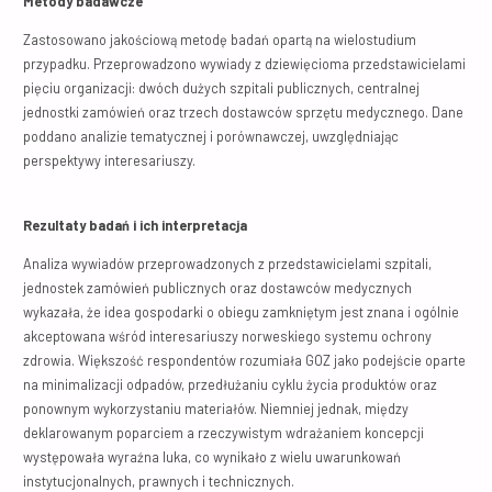
Metody badawcze
Zastosowano jakościową metodę badań opartą na wielostudium
przypadku. Przeprowadzono wywiady z dziewięcioma przedstawicielami
pięciu organizacji: dwóch dużych szpitali publicznych, centralnej
jednostki zamówień oraz trzech dostawców sprzętu medycznego. Dane
poddano analizie tematycznej i porównawczej, uwzględniając
perspektywy interesariuszy.
Rezultaty badań i ich interpretacja
Analiza wywiadów przeprowadzonych z przedstawicielami szpitali,
jednostek zamówień publicznych oraz dostawców medycznych
wykazała, że idea gospodarki o obiegu zamkniętym jest znana i ogólnie
akceptowana wśród interesariuszy norweskiego systemu ochrony
zdrowia. Większość respondentów rozumiała GOZ jako podejście oparte
na minimalizacji odpadów, przedłużaniu cyklu życia produktów oraz
ponownym wykorzystaniu materiałów. Niemniej jednak, między
deklarowanym poparciem a rzeczywistym wdrażaniem koncepcji
występowała wyraźna luka, co wynikało z wielu uwarunkowań
instytucjonalnych, prawnych i technicznych.