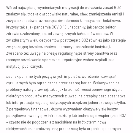
Wśród najczęściej wymienianych motywacji do wdrażania zasad GOZ
znalazły się: troska o środowisko naturalne, chęć zmniejszenia emisji i
zużycia zasobów oraz rosnąca świadomość klimatyczna. Dodatkowo,
kryzysy takie jak pandemia COVID-19 unaoczniły, jak bardzo sektor
zdrowia uzależniony jest od zewnętrznych łańcuchów dostaw. W
związku z tym wielu decydentów postrzegało GOZ również jako strategię
zwiększającą bezpieczeństwo i samowystarczalność instytucji.
Zwracano też uwagę na presję regulacyjną ze strony państwa oraz
rosnące oczekiwania społeczne i reputacyjne wobec szpitali jako
instytucji publicznych.
Jednak pomimo tych pozytywnych impulsów, wdrożenie rozwiązań
cyrkularnych było ograniczone przez szereg barier. Wskazywano na
problemy natury prawnej, takie jak brak możliwości ponownego użycia
niektórych produktów medycznych z uwagi na przepisy bezpieczeństwa
lub interpretacje regulacji dotyczących urządzeń jednorazowego użytku.
Z perspektywy finansowej, dużym wyzwaniem okazywały się koszty
początkowe inwestycji w infrastrukturę lub technologie wspierające GOZ
– często nie do pogodzenia z naciskiem na krótkoterminową
efektywność ekonomiczną. Inną przeszkodą była organizacja samych