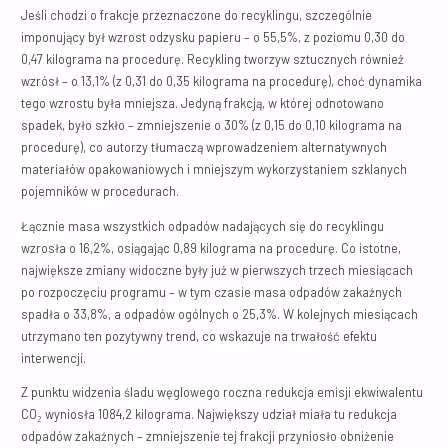
Jeśli chodzi o frakcje przeznaczone do recyklingu, szczególnie
imponujący był wzrost odzysku papieru – o 55,5%, z poziomu 0,30 do
0,47 kilograma na procedurę. Recykling tworzyw sztucznych również
wzrósł – o 13,1% (z 0,31 do 0,35 kilograma na procedurę), choć dynamika
tego wzrostu była mniejsza. Jedyną frakcją, w której odnotowano
spadek, było szkło – zmniejszenie o 30% (z 0,15 do 0,10 kilograma na
procedurę), co autorzy tłumaczą wprowadzeniem alternatywnych
materiałów opakowaniowych i mniejszym wykorzystaniem szklanych
pojemników w procedurach.
Łącznie masa wszystkich odpadów nadających się do recyklingu
wzrosła o 16,2%, osiągając 0,89 kilograma na procedurę. Co istotne,
największe zmiany widoczne były już w pierwszych trzech miesiącach
po rozpoczęciu programu – w tym czasie masa odpadów zakaźnych
spadła o 33,8%, a odpadów ogólnych o 25,3%. W kolejnych miesiącach
utrzymano ten pozytywny trend, co wskazuje na trwałość efektu
interwencji.
Z punktu widzenia śladu węglowego roczna redukcja emisji ekwiwalentu
CO₂ wyniosła 1084,2 kilograma. Największy udział miała tu redukcja
odpadów zakaźnych – zmniejszenie tej frakcji przyniosło obniżenie