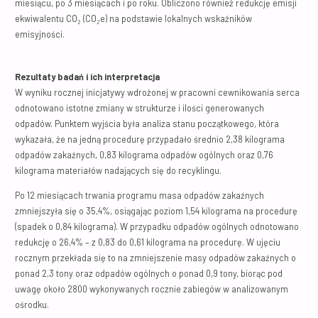
miesiącu, po 3 miesiącach i po roku. Obliczono również redukcję emisji
ekwiwalentu CO₂ (CO₂e) na podstawie lokalnych wskaźników
emisyjności.
Rezultaty badań i ich interpretacja
W wyniku rocznej inicjatywy wdrożonej w pracowni cewnikowania serca
odnotowano istotne zmiany w strukturze i ilości generowanych
odpadów. Punktem wyjścia była analiza stanu początkowego, która
wykazała, że na jedną procedurę przypadało średnio 2,38 kilograma
odpadów zakaźnych, 0,83 kilograma odpadów ogólnych oraz 0,76
kilograma materiałów nadających się do recyklingu.
Po 12 miesiącach trwania programu masa odpadów zakaźnych
zmniejszyła się o 35,4%, osiągając poziom 1,54 kilograma na procedurę
(spadek o 0,84 kilograma). W przypadku odpadów ogólnych odnotowano
redukcję o 26,4% – z 0,83 do 0,61 kilograma na procedurę. W ujęciu
rocznym przekłada się to na zmniejszenie masy odpadów zakaźnych o
ponad 2,3 tony oraz odpadów ogólnych o ponad 0,9 tony, biorąc pod
uwagę około 2800 wykonywanych rocznie zabiegów w analizowanym
ośrodku.