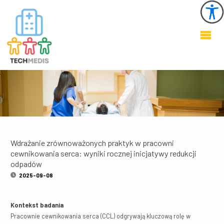
KSZTAŁTOWANIE
ZDROWEGO I
BEZPIECZNEGO
ŚRODOWISKA W
OBIEKTACH
OCHRONY
ZDROWIA
Wdrażanie zrównoważonych praktyk w pracowni
cewnikowania serca: wyniki rocznej inicjatywy redukcji
odpadów
2025-09-08
Kontekst badania
Pracownie cewnikowania serca (CCL) odgrywają kluczową rolę w