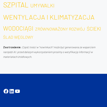
SZPITAL
UMYWALKI
WENTYLACJA I KLIMATYZACJA
WODOCIĄGI
ŚCIEKI
ZRÓWNOWAŻONY ROZWÓJ
ŚLAD WĘGLOWY
Zastrzeżenie:
Część treści w "nowinkach" może być generowana ze wsparciem
narzędzi AI; przed dalszym wykorzystaniem prosimy o weryfikację informacji w
materiałach źródłowych.
Facebook
LinkedIn
YouTube