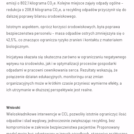
emisji o 802,1 kilograma CO₂e. Kolejne miejsce zajęły odpady ogólne –
redukcja o 208,8 kilograma CO₂e, a recykling odpadów przyczynił się do
dalszej poprawy bilansu środowiskowego.
Istotnym aspektem, oprócz korzyści środowiskowych, była poprawa
bezpieczeństwa personelu – masa odpadów ostrych zmniejszyła się o
42,5%, co znacząco ogranicza ryzyko zranień i kontaktu z materiałem
biologicznym.
Inicjatywa okazała się skuteczna zarówno w ograniczaniu negatywnego
wpływu na środowisko, jak i w optymalizacji procesów gospodarki
odpadami w pracowni cewnikowania serca. Rezultaty wskazują, że
połączenie działań edukacyjnych, monitoringu oraz zmian
organizacyjnych może w krótkim czasie przynieść wymierne efekty, a
ich utrzymanie w dłuższej perspektywie jest realne.
Wnioski
Wieloskładnikowe interwencje w CCL pozwoliły istotnie ograniczyć ilość
odpadów i ślad węglowy, jednocześnie zwiększając recykling, bez
kompromisów w zakresie bezpieczeństwa pacjentów. Proponowany
model może być adaptowany w innych ośrodkach, stanowiąc praktyczne