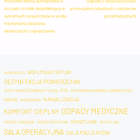
Monochloramina wytwarzana in
Odpady o właściwościach
situ jako środek dezynfekujący w
potencjalnie zakaźnych z obszarów
systemach zaopatrzenia w wodę –
pozamedycznych
mechanizmy działania,
skuteczność i ograniczenia
BIOFILM BAKTERYJNY
BIOAEROZOLE
DEZYNFEKCJA POWIERZCHNI
ESG
EFEKTYWNOŚĆ ENERGETYCZNA
GOSPODARKA OBIEGU ZAMKNIĘTEGO
KANALIZACJA
HAŁAS
HIGIENA RĄK
ODPADY MEDYCZNE
KOMFORT CIEPLNY
OŚWIETLENIE
ODPADY ZAKAŹNE
ODZIEŻ MEDYCZNA
RECYKLING
SALA OPERACYJNA
SALA PACJENTÓW