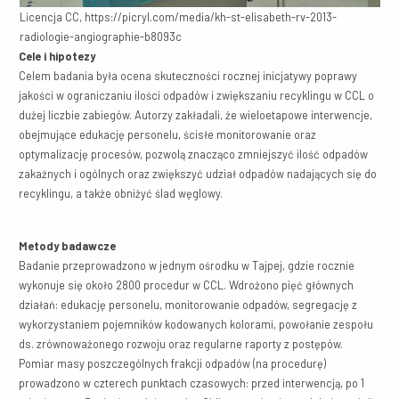
Licencja CC, https://picryl.com/media/kh-st-elisabeth-rv-2013-
radiologie-angiographie-b8093c
Cele i hipotezy
Celem badania była ocena skuteczności rocznej inicjatywy poprawy
jakości w ograniczaniu ilości odpadów i zwiększaniu recyklingu w CCL o
dużej liczbie zabiegów. Autorzy zakładali, że wieloetapowe interwencje,
obejmujące edukację personelu, ścisłe monitorowanie oraz
optymalizację procesów, pozwolą znacząco zmniejszyć ilość odpadów
zakaźnych i ogólnych oraz zwiększyć udział odpadów nadających się do
recyklingu, a także obniżyć ślad węglowy.
Metody badawcze
Badanie przeprowadzono w jednym ośrodku w Tajpej, gdzie rocznie
wykonuje się około 2800 procedur w CCL. Wdrożono pięć głównych
działań: edukację personelu, monitorowanie odpadów, segregację z
wykorzystaniem pojemników kodowanych kolorami, powołanie zespołu
ds. zrównoważonego rozwoju oraz regularne raporty z postępów.
Pomiar masy poszczególnych frakcji odpadów (na procedurę)
prowadzono w czterech punktach czasowych: przed interwencją, po 1