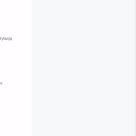
tylacją
no