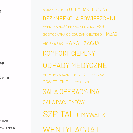
BIOFILM BAKTERYJNY
o
BIOAEROZOLE
DEZYNFEKCJA POWIERZCHNI
ESG
EFEKTYWNOŚĆ ENERGETYCZNA
HAŁAS
GOSPODARKA OBIEGU ZAMKNIĘTEGO
KANALIZACJA
HIGIENA RĄK
KOMFORT CIEPLNY
ji
ODPADY MEDYCZNE
ODPADY ZAKAŹNE
ODZIEŻ MEDYCZNA
ów, a
OŚWIETLENIE
RECYKLING
SALA OPERACYJNA
SALA PACJENTÓW
SZPITAL
UMYWALKI
 może
WENTYLACJA I
owietrza