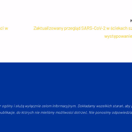
ci w
Zaktualizowany przegląd SARS-CoV-2 w ściekach sz
występowanie 
r ogólny i służą wyłącznie celom informacyjnym. Dokładamy wszelkich starań, aby p
blikacje, do których nie mieliśmy możliwości dotrzeć. Nie ponosimy odpowiedzialno