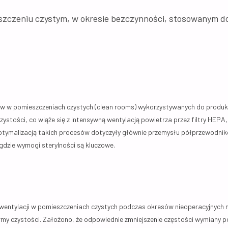
eszczeniu czystym, w okresie bezczynności, stosowanym d
w w pomieszczeniach czystych (clean rooms) wykorzystywanych do produkc
stości, co wiąże się z intensywną wentylacją powietrza przez filtry HEPA,
ptymalizacją takich procesów dotyczyły głównie przemysłu półprzewodnik
gdzie wymogi sterylności są kluczowe.
 wentylacji w pomieszczeniach czystych podczas okresów nieoperacyjnych
rmy czystości. Założono, że odpowiednie zmniejszenie częstości wymiany p