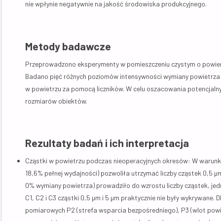
nie wpłynie negatywnie na jakość środowiska produkcyjnego.
Metody badawcze
Przeprowadzono eksperymenty w pomieszczeniu czystym o powierz
Badano pięć różnych poziomów intensywności wymiany powietrza (o
w powietrzu za pomocą liczników. W celu oszacowania potencjalnyc
rozmiarów obiektów.
Rezultaty badań i ich interpretacja
Cząstki w powietrzu podczas nieoperacyjnych okresów: W warunk
18,6% pełnej wydajności) pozwoliła utrzymać liczby cząstek 0,5 µm 
0% wymiany powietrza) prowadziło do wzrostu liczby cząstek, jed
C1, C2 i C3 cząstki 0,5 µm i 5 µm praktycznie nie były wykrywane. 
pomiarowych P2 (strefa wsparcia bezpośredniego), P3 (wlot powietr