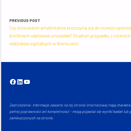
PREVIOUS POST
Czy stosowanie antybiotyków przyczynia się do rozwoju opornoś
biofilmach odpływów umywalek? Studium przypadku z czterech
oddziałów szpitalnych w Niemczech
Facebook
LinkedIn
YouTube
Zastrzeżenie: Informacje zawarte na tej stronie internetowej mają charakte
pełnej poprawności ani kompletności - mogą pojawiać się wyniki badań lub pu
zamieszczonych na stronie.