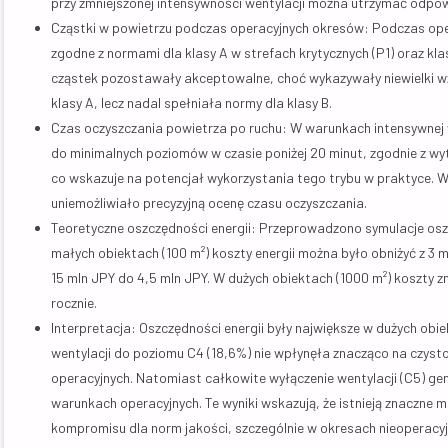
przy zmniejszonej intensywności wentylacji można utrzymać odpow
Cząstki w powietrzu podczas operacyjnych okresów: Podczas opera
zgodne z normami dla klasy A w strefach krytycznych (P1) oraz kla
cząstek pozostawały akceptowalne, choć wykazywały niewielki wz
klasy A, lecz nadal spełniała normy dla klasy B.
Czas oczyszczania powietrza po ruchu: W warunkach intensywnej w
do minimalnych poziomów w czasie poniżej 20 minut, zgodnie z wyt
co wskazuje na potencjał wykorzystania tego trybu w praktyce. W 
uniemożliwiało precyzyjną ocenę czasu oczyszczania.
Teoretyczne oszczędności energii: Przeprowadzono symulacje oszcz
małych obiektach (100 m²) koszty energii można było obniżyć z 3 m
15 mln JPY do 4,5 mln JPY. W dużych obiektach (1000 m²) koszty z
rocznie.
Interpretacja: Oszczędności energii były największe w dużych obi
wentylacji do poziomu C4 (18,6%) nie wpłynęła znacząco na czys
operacyjnych. Natomiast całkowite wyłączenie wentylacji (C5) ge
warunkach operacyjnych. Te wyniki wskazują, że istnieją znaczne 
kompromisu dla norm jakości, szczególnie w okresach nieoperacyj