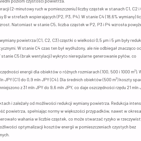
iedni poziom czystości powietrza.
cji (2-minutowy ruch w pomieszczeniu) liczby cząstek w stanach C1, C2 i 
sy B w strefach wspierających (P2, P3, P4). W stanie C4 (18,6% wymiany) li
rost. Natomiast w stanie C5, liczba cząstek w P2, P3 i P4 wzrosła powyż
ymiany powietrza (C1, C2, C3) cząstki o wielkości 0,5 µm i 5 µm były red
ycznymi. W stanie C4 czas ten był wydłużony, ale nie odbiegał znacząco o
stanie C5 (brak wentylacji) wykryto nieregularne generowanie pyłów, co
ędności energii dla obiektów o różnych rozmiarach (100, 500 i 1000 m²). 
ln JPY (C1) do 0,9 mln JPY (C4). Dla średnich obiektów (500 m²) koszty spa
mniejszono z 31 mln JPY do 9,6 mln JPY, co daje oszczędności rzędu 21 mln
ektach i zależały od możliwości redukcji wymiany powietrza. Redukcja inten
tość powietrza, spełniając normy w większości przypadków, nawet w okres
nerowało wahania w liczbie cząstek, co może stwarzać ryzyko w rzeczywist
możliwości optymalizacji kosztów energii w pomieszczeniach czystych bez
nych.