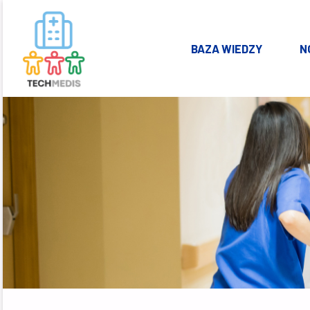
Skip
BAZA WIEDZY
N
to
KSZTAŁTOWANIE
ZDROWEGO I
content
BEZPIECZNEGO
ŚRODOWISKA W
OBIEKTACH
OCHRONY
ZDROWIA