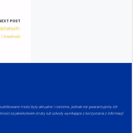
NEXT POST
pitalnych:
i trwałość
ublikowane treści były aktualne i rzetelne, jednak nie gwarantujemy ich
ści za jakiekolwiek straty lub szkody wynikające z korzystania z informacji