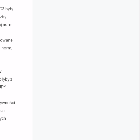
C3 były
czby
ej norm
ukowane
d norm,
W
dłyby z
 JPY
sywności
ach
ych